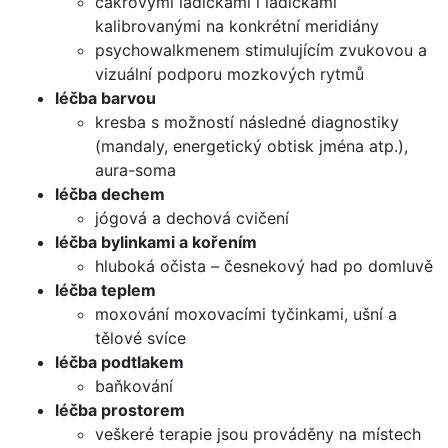
čakrovými ladičkami i ladičkami
kalibrovanými na konkrétní meridiány
psychowalkmenem stimulujícím zvukovou a
vizuální podporu mozkových rytmů
léčba barvou
kresba s možností následné diagnostiky
(mandaly, energetický obtisk jména atp.),
aura-soma
léčba dechem
jógová a dechová cvičení
léčba bylinkami a kořením
hluboká očista – česnekový had po domluvě
léčba teplem
moxování moxovacími tyčinkami, ušní a
tělové svíce
léčba podtlakem
baňkování
léčba prostorem
veškeré terapie jsou prováděny na místech