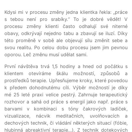
Kdysi mi v procesu změny jedna klientka řekla: „práce
s tebou není pro srabíky.“ To je dobré vědět! V
procesu změny klienti často odhalují své niterné
obavy, odkrývají nejedno tabu a zbavují se iluzí. Díky
této proměně v sobě ale objevují sílu změnit sebe a
svou realitu. Po celou dobu procesu jsem jim pevnou
oporou. Leč změnu musí udělat sami.
První návštěva trvá 1,5 hodiny a hned od počátku s
klientem otevíráme škálu možností, způsobů a
prostředků terapie. Upřesňujeme kroky, které povedou
k předem dohodnutému cíli. Výběr možností je díky
mé 25 leté praxi velice pestrý. Zahrnuje terapeutický
rozhovor a sahá od práce s energií jako např. práce s
barvami v kombinaci s tóny čakrových ladiček,
vizualizace, nácvik meditačních, uvolňovacích a
dechových technik, či vládání některých situací (fóbie,
hlubinná abreaktivní terapie…). Z technik dotekových