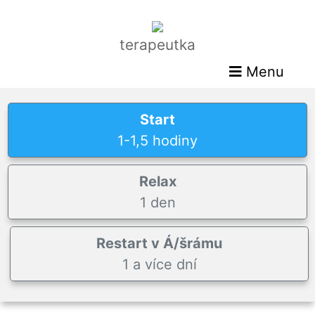
terapeutka
Menu
Start
1-1,5 hodiny
Relax
1 den
Restart v Á/šrámu
1 a více dní