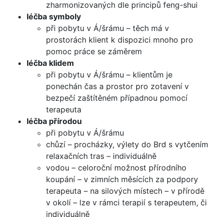
zharmonizovaných dle principů feng-shui
léčba symboly
při pobytu v Á/šrámu – těch má v
prostorách klient k dispozici mnoho pro
pomoc práce se záměrem
léčba klidem
při pobytu v Á/šrámu – klientům je
ponechán čas a prostor pro zotavení v
bezpečí zaštítěném případnou pomocí
terapeuta
léčba přírodou
při pobytu v Á/šrámu
chůzí – procházky, výlety do Brd s vytčením
relaxačních tras – individuálně
vodou – celoroční možnost přírodního
koupání – v zimních měsících za podpory
terapeuta – na silových místech – v přírodě
v okolí – lze v rámci terapií s terapeutem, či
individuálně