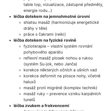
table top, vizualizace, zástupné předměty,
energie rodu…)
léčba dotekem na jemnohmotné úrovni
shiatsu masáž (harmonizuje energetické
dráhy v těle)
práce s čakrami (reiki)
léčba dotekem na fyzické rovině
fyzioterapie – vlastní systém rovnání
pohybového aparátu
reflexní masáž plosek nohou a rukou
(systém Su-jok, nebo Janča)
korekce některých očních a ušních vad
korekce deformit na plosce nohy, včetně
haluxů
masáž proti migréně (komplex technik)
masáž ruky – prevence vzniku karpálních
tunelů
léčba zvukem a frekvencemi