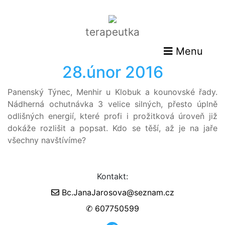
terapeutka
Menu
28.únor 2016
Panenský Týnec, Menhir u Klobuk a kounovské řady.
Nádherná ochutnávka 3 velice silných, přesto úplně
odlišných energií, které profi i prožitková úroveň již
dokáže rozlišit a popsat. Kdo se těší, až je na jaře
všechny navštívíme?
Kontakt:
Bc.JanaJarosova@seznam.cz
✆ 607750599