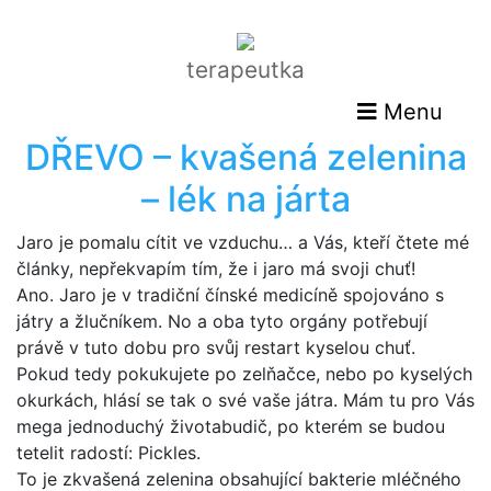
terapeutka
Menu
DŘEVO – kvašená zelenina
– lék na járta
Jaro je pomalu cítit ve vzduchu… a Vás, kteří čtete mé
články, nepřekvapím tím, že i jaro má svoji chuť!
Ano. Jaro je v tradiční čínské medicíně spojováno s
játry a žlučníkem. No a oba tyto orgány potřebují
právě v tuto dobu pro svůj restart kyselou chuť.
Pokud tedy pokukujete po zelňačce, nebo po kyselých
okurkách, hlásí se tak o své vaše játra. Mám tu pro Vás
mega jednoduchý životabudič, po kterém se budou
tetelit radostí: Pickles.
To je zkvašená zelenina obsahující bakterie mléčného