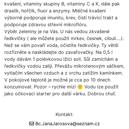
kvašení, vitaminy skupiny B, vitaminy C a K, dále pak
draslík, hořčík, fluor a enzymy. Mléčné kvašení
výborně podporuje imunitu, krev, čistí trávicí trakt a
podporuje zdravou střevní mikroflóru.
Výběr zeleniny je na Vás.
U nás vedou zkvašené
ředkvičky ( ale můžete použít mrkev, česnek, cibuli….).
Než se vám povaří voda, očistíte ředkvičky. Ty větší
rozřízněte a naskládejte do zavařovačky. Na 0,5 l
vody dávám 1 polévkovou lžíci soli. Sůl zamíchám a
ředkvičky vodou zaliji. Převážu mikrotenovým sáčkem,
vytlačím všechen vzduch a z vrchu zatížím kamínkem.
V pokojové teplotě je možné je cca po 10 dnech
konzumovat. Pozor – rychle mizí 🙂 Vodu lze použít
jako očkovací starter pro další várku. Dobrou chuť.
Kontakt:
Bc.JanaJarosova@seznam.cz