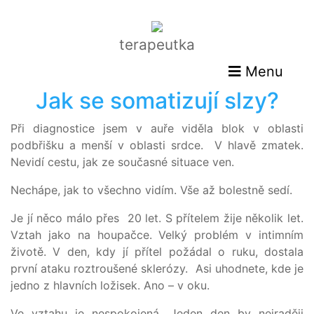
terapeutka
Menu
Jak se somatizují slzy?
Při diagnostice jsem v auře viděla blok v oblasti
podbřišku a menší v oblasti srdce. V hlavě zmatek.
Nevidí cestu, jak ze současné situace ven.
Nechápe, jak to všechno vidím. Vše až bolestně sedí.
Je jí něco málo přes 20 let. S přítelem žije několik let.
Vztah jako na houpačce. Velký problém v intimním
životě. V den, kdy jí přítel požádal o ruku, dostala
první ataku roztroušené sklerózy. Asi uhodnete, kde je
jedno z hlavních ložisek. Ano – v oku.
Ve vztahu je nespokojená. Jeden den by nejraději