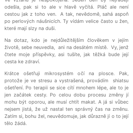
odešla, pak si to ale v hlavě vyčítá. Pláč ale není
cestou jak z toho ven. A tak, nevědomě, sahá aspoň
po perlových náušnicích. Ty vídám velice často u žen,
které mají slzy na duši.
Na dotaz, kdo je nejdůležitějším člověkem v jejím
životě, sebe neuvedla, ani na desátém místě. Vy, jenž
čtete moje příspěvky, asi tušíte, jak těžká bude její
cesta ke zdraví.
Krátce ošetřuji mikrosystém očí na plosce. Pak,
protože je ve stresu a vystrašená, provádím shiatsu
ošetření. Po terapii se sice cítí mnohem lépe, ale to je
jen začátek cesty. Po celou dobu procesu změny jí
mohu být oporou, ale musí chtít makat. A já si vůbec
nejsem jistá, že už nastal ten správný čas na změnu.
Zatím si, bohu žel, neuvědomuje, jak důrazně jí o to její
tělo žádá.