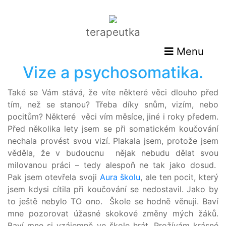
terapeutka
Menu
Vize a psychosomatika.
Také se Vám stává, že víte některé věci dlouho před
tím, než se stanou? Třeba díky snům, vizím, nebo
pocitům? Některé věci vím měsíce, jiné i roky předem.
Před několika lety jsem se při somatickém koučování
nechala provést svou vizí. Plakala jsem, protože jsem
věděla, že v budoucnu nějak nebudu dělat svou
milovanou práci – tedy alespoň ne tak jako dosud.
Pak jsem otevřela svoji
Aura školu
, ale ten pocit, který
jsem kdysi cítila při koučování se nedostavil. Jako by
to ještě nebylo TO ono. Škole se hodně věnuji. Baví
mne pozorovat úžasné skokové změny mých žáků.
Baví mne si vzájemně ve škole hrát. Prožívám krásné