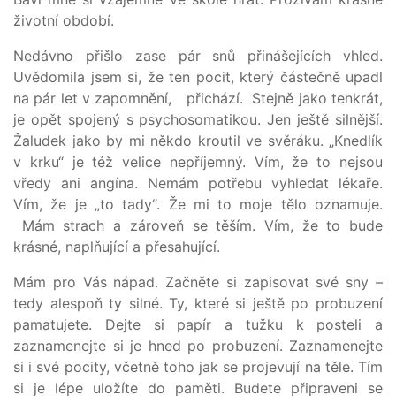
životní období.
Nedávno přišlo zase pár snů přinášejících vhled.
Uvědomila jsem si, že ten pocit, který částečně upadl
na pár let v zapomnění, přichází. Stejně jako tenkrát,
je opět spojený s psychosomatikou. Jen ještě silnější.
Žaludek jako by mi někdo kroutil ve svěráku. „Knedlík
v krku“ je též velice nepříjemný. Vím, že to nejsou
vředy ani angína. Nemám potřebu vyhledat lékaře.
Vím, že je „to tady“. Že mi to moje tělo oznamuje.
Mám strach a zároveň se těším. Vím, že to bude
krásné, naplňující a přesahující.
Mám pro Vás nápad. Začněte si zapisovat své sny –
tedy alespoň ty silné. Ty, které si ještě po probuzení
pamatujete. Dejte si papír a tužku k posteli a
zaznamenejte si je hned po probuzení. Zaznamenejte
si i své pocity, včetně toho jak se projevují na těle. Tím
si je lépe uložíte do paměti. Budete připraveni se