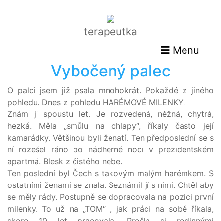
terapeutka
Menu
Vybočený palec
O palci jsem již psala mnohokrát. Pokaždé z jiného
pohledu. Dnes z pohledu HARÉMOVÉ MILENKY.
Znám jí spoustu let. Je rozvedená, něžná, chytrá,
hezká. Měla „smůlu na chlapy“, říkaly často její
kamarádky. Většinou byli ženatí. Ten předposlední se s
ní rozešel ráno po nádherné noci v prezidentském
apartmá. Blesk z čistého nebe.
Ten poslední byl Čech s takovým malým harémkem. S
ostatními ženami se znala. Seznámil jí s nimi. Chtěl aby
se měly rády. Postupně se dopracovala na pozici první
milenky. To už na „TOM“ , jak práci na sobě říkala,
skoro 10 let pracovala. Prošla si rodinnými