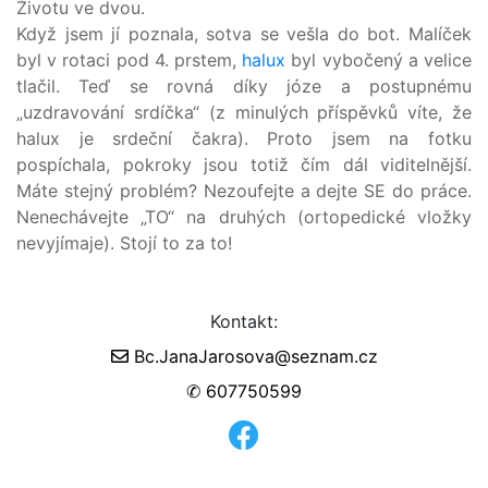
Životu ve dvou.
Když jsem jí poznala, sotva se vešla do bot. Malíček
byl v rotaci pod 4. prstem,
halux
byl vybočený a velice
tlačil. Teď se rovná díky józe a postupnému
„uzdravování srdíčka“ (z minulých příspěvků víte, že
halux je srdeční čakra). Proto jsem na fotku
pospíchala, pokroky jsou totiž čím dál viditelnější.
Máte stejný problém? Nezoufejte a dejte SE do práce.
Nenechávejte „TO“ na druhých (ortopedické vložky
nevyjímaje). Stojí to za to!
Kontakt:
Bc.JanaJarosova@seznam.cz
✆ 607750599