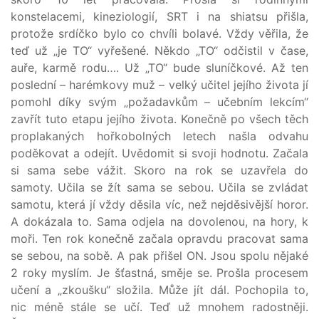
konstelacemi, kineziologií, SRT i na shiatsu přišla,
protože srdíčko bylo co chvíli bolavé. Vždy věřila, že
teď už „je TO“ vyřešené. Někdo „TO“ odčistil v čase,
auře, karmě rodu…. Už „TO“ bude sluníčkové. Až ten
poslední – harémkovy muž – velký učitel jejího života jí
pomohl díky svým „požadavkům – učebním lekcím“
zavřít tuto etapu jejího života. Konečně po všech těch
proplakaných hořkobolných letech našla odvahu
poděkovat a odejít. Uvědomit si svoji hodnotu. Začala
si sama sebe vážit. Skoro na rok se uzavřela do
samoty. Učila se žít sama se sebou. Učila se zvládat
samotu, která jí vždy děsila víc, než nejděsivější horor.
A dokázala to. Sama odjela na dovolenou, na hory, k
moři. Ten rok konečně začala opravdu pracovat sama
se sebou, na sobě. A pak přišel ON. Jsou spolu nějaké
2 roky myslím. Je šťastná, směje se. Prošla procesem
učení a „zkoušku“ složila. Může jít dál. Pochopila to,
nic méně stále se učí. Teď už mnohem radostněji.