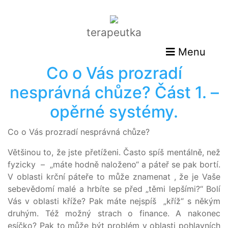
terapeutka
Menu
Co o Vás prozradí
nesprávná chůze? Část 1. –
opěrné systémy.
Co o Vás prozradí nesprávná chůze?
Většinou to, že jste přetíženi. Často spíš mentálně, než
fyzicky – „máte hodně naloženo“ a páteř se pak bortí.
V oblasti krční páteře to může znamenat , že je Vaše
sebevědomí malé a hrbíte se před „těmi lepšími?“ Bolí
Vás v oblasti kříže? Pak máte nejspíš „kříž“ s někým
druhým. Též možný strach o finance. A nakonec
esíčko? Pak to může být problém v oblasti pohlavních