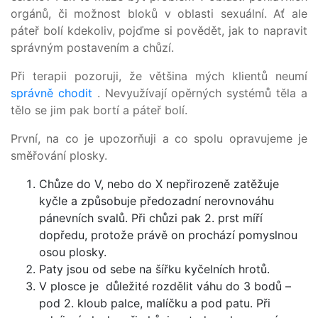
orgánů, či možnost bloků v oblasti sexuální. Ať ale
páteř bolí kdekoliv, pojďme si povědět, jak to napravit
správným postavením a chůzí.
Při terapii pozoruji, že většina mých klientů neumí
správně chodit
. Nevyužívají opěrných systémů těla a
tělo se jim pak bortí a páteř bolí.
První, na co je upozorňuji a co spolu opravujeme je
směřování plosky.
Chůze do V, nebo do X nepřirozeně zatěžuje
kyčle a způsobuje předozadní nerovnováhu
pánevních svalů. Při chůzi pak 2. prst míří
dopředu, protože právě on prochází pomyslnou
osou plosky.
Paty jsou od sebe na šířku kyčelních hrotů.
V plosce je důležité rozdělit váhu do 3 bodů –
pod 2. kloub palce, malíčku a pod patu. Při