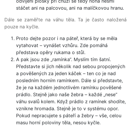
odvíjení plosky při chůzi se tedy noha nesmí
stáčet ani na palcovou, ani na malíčkovou hranu.
Dále se zaměřte na váhu těla. Ta je často naložená
pouze na kyčle.
Proto dejte pozor i na páteř, která by se měla
vytahovat – vynášet vzhůru. Zde pomáhá
představa opěry rukama o stůl.
A pak jsou zde „ramínka“. Myslím tím šatní.
Představte si jich několik nad sebou propojených
a pověšených za jeden káček – ten co je nad
posledním horním ramínkem. Dále si představte,
že je na každém jednotlivém ramínku pověšené
prádlo. Stejně jako naše žebra – každé „nese“
váhu svalů kolem. Když prádlo z ramínek shodíte,
vznikne hromada. Stejně je to v systému opor.
Pokud nepracujete s páteří a žebry – vše, celou
masu horní poloviny těla, nesou kyčle.