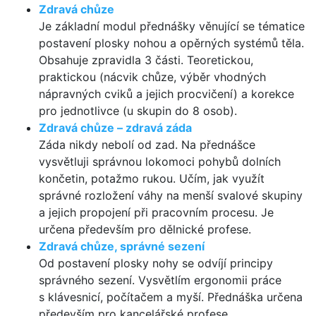
Zdravá chůze
Je základní modul přednášky věnující se tématice
postavení plosky nohou a opěrných systémů těla.
Obsahuje zpravidla 3 části. Teoretickou,
praktickou (nácvik chůze, výběr vhodných
nápravných cviků a jejich procvičení) a korekce
pro jednotlivce (u skupin do 8 osob).
Zdravá chůze – zdravá záda
Záda nikdy nebolí od zad. Na přednášce
vysvětluji správnou lokomoci pohybů dolních
končetin, potažmo rukou. Učím, jak využít
správné rozložení váhy na menší svalové skupiny
a jejich propojení při pracovním procesu. Je
určena především pro dělnické profese.
Zdravá chůze, správné sezení
Od postavení plosky nohy se odvíjí principy
správného sezení. Vysvětlím ergonomii práce
s klávesnicí, počítačem a myší. Přednáška určena
především pro kancelářské profese.