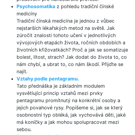
Psychosomatika
z pohledu tradiční čínské
medicíny
Tradiční čínská medicína je jednou z vůbec
nejstarších lékařských metod na světě. Jak
zúročit znalosti tohoto učení v jednotlivých
vývojových etapách života, ročních obdobích a
životních křižovatkách? Proč a jak se somatizuje
bolest, lítost, strach? Jak dodat do života to, co
nám chybí, a ubrat to, co nám škodí. Přijďte se
najít.
Vztahy podle pentagramu.
Tato přednáška je základním modulem
vysvětlující princip vztahů mezi prvky
pentagramu promítnutý na konkrétní osoby a
jejich povahové rysy. Popíšeme si, jak se který
osobnostní typ obléká, jak vychovává děti, jaké
má koníčky a jak mohou spolupracovat mezi
sebou.