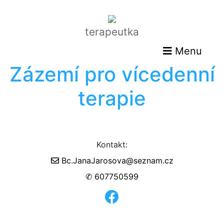
terapeutka
Menu
Zázemí pro vícedenní
terapie
Kontakt:
Bc.JanaJarosova@seznam.cz
✆ 607750599